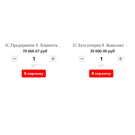
1С:Предприятие 8. Клиентская лицензия на 20 рабочих мест
1С:Бухгалтерия 8. Комплект на 5 пользователей
78 666.67 руб
35 000.00 руб
шт
шт
В корзину
В корзину